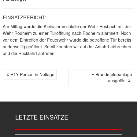
EINSATZBERICHT:
Am Mittag wurde die Kleinalarmschleife der Wehr Rosbach mit der
Wehr Rodheim zu einer Türöffnung nach Rodheim alarmiert. Noch
vor dem Eintreffen der Feuerwehr wurde die betroffene Tür bereits
anderweitig geöffnet. Somit konnten wir auf der Anfahrt abbrechen
und die Rückfahrt antreten.
H1Y Person in Notlage
F Brandmeldeanlage
B
ausgelöst
E
I
T
R
A
LETZTE EINSÄTZE
G
S
N