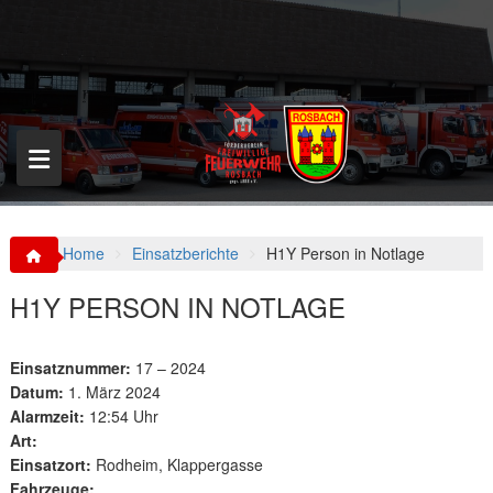
S
k
i
p
t
o
c
o
n
t
e
n
Home
Einsatzberichte
H1Y Person in Notlage
t
H1Y PERSON IN NOTLAGE
Einsatznummer:
17 – 2024
Datum:
1. März 2024
Alarmzeit:
12:54 Uhr
Art:
Einsatzort:
Rodheim, Klappergasse
Fahrzeuge: