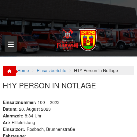
S
k
i
p
t
o
c
o
n
t
e
n
Home
Einsatzberichte
H1Y Person in Notlage
t
H1Y PERSON IN NOTLAGE
Einsatznummer:
100 – 2023
Datum:
20. August 2023
Alarmzeit:
8:34 Uhr
Art:
Hilfeleistung
Einsatzort:
Rosbach, Brunnenstraße
Fahrzeuge: