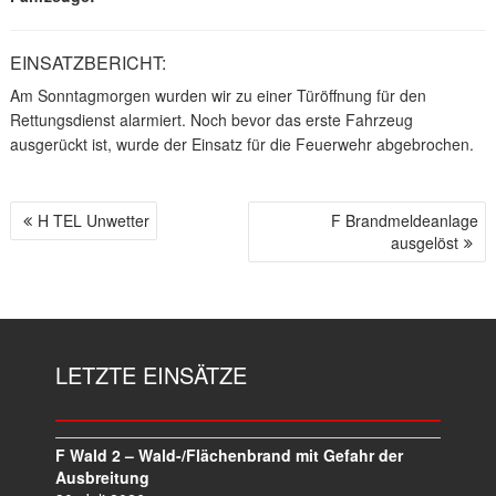
EINSATZBERICHT:
Am Sonntagmorgen wurden wir zu einer Türöffnung für den
Rettungsdienst alarmiert. Noch bevor das erste Fahrzeug
ausgerückt ist, wurde der Einsatz für die Feuerwehr abgebrochen.
H TEL Unwetter
F Brandmeldeanlage
B
ausgelöst
E
I
T
R
A
LETZTE EINSÄTZE
G
S
N
A
F Wald 2 – Wald-/Flächenbrand mit Gefahr der
V
Ausbreitung