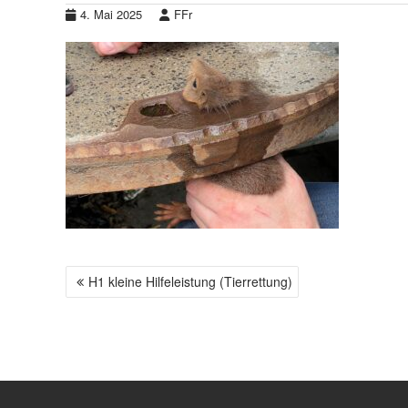
4. Mai 2025
FFr
H1 kleine Hilfeleistung (Tierrettung)
B
E
I
T
R
A