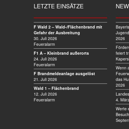
G
LETZTE EINSÄTZE
NEW
S
N
A
V
F Wald 2 – Wald-/Flächenbrand mit
Bayeri
I
Gefahr der Ausbreitung
Jugend
30. Juli 2026
2026
G
Feueralarm
A
Förder
T
F1 A – Kleinbrand außerorts
feiert 
I
24. Juli 2026
Kapers
O
Feueralarm
Wenn a
N
F Brandmeldeanlage ausgelöst
Feuerw
21. Juli 2026
das Hu
2026
Wald 1 – Flächenbrand
12. Juli 2026
Landes
Feueralarm
4. Mär
Werte 
Besuch
Septem