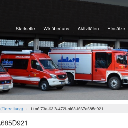
Startseite
Wir über uns
Aktivitäten
Einsätze
 (Tierrettung)
11a6f73a-63f8-472f-bf63-f667a685d921
A685D921