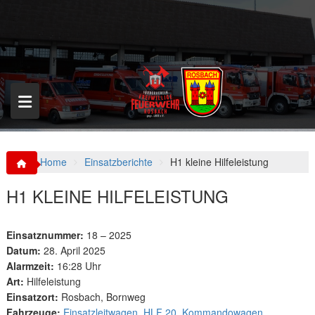
S
k
i
p
t
o
c
o
n
t
e
n
Home
Einsatzberichte
H1 kleine Hilfeleistung
t
H1 KLEINE HILFELEISTUNG
Einsatznummer:
18 – 2025
Datum:
28. April 2025
Alarmzeit:
16:28 Uhr
Art:
Hilfeleistung
Einsatzort:
Rosbach, Bornweg
Fahrzeuge:
Einsatzleitwagen
,
HLF 20
,
Kommandowagen