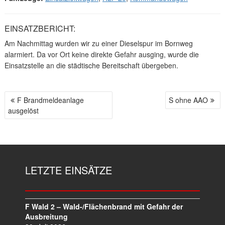
EINSATZBERICHT:
Am Nachmittag wurden wir zu einer Dieselspur im Bornweg
alarmiert. Da vor Ort keine direkte Gefahr ausging, wurde die
Einsatzstelle an die städtische Bereitschaft übergeben.
F Brandmeldeanlage
S ohne AAO
B
ausgelöst
E
I
T
R
A
LETZTE EINSÄTZE
G
S
N
A
F Wald 2 – Wald-/Flächenbrand mit Gefahr der
V
Ausbreitung