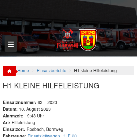
S
k
i
p
t
o
c
o
n
t
e
n
Home
Einsatzberichte
H1 kleine Hilfeleistung
t
H1 KLEINE HILFELEISTUNG
Einsatznummer:
63 – 2023
Datum:
10. August 2023
Alarmzeit:
19:48 Uhr
Art:
Hilfeleistung
Einsatzort:
Rosbach, Bornweg
Fahrzeuge:
Einsatzleitwagen
,
HLF 20