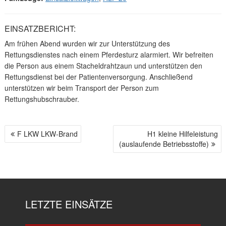
EINSATZBERICHT:
Am frühen Abend wurden wir zur Unterstützung des
Rettungsdienstes nach einem Pferdesturz alarmiert. Wir befreiten
die Person aus einem Stacheldrahtzaun und unterstützen den
Rettungsdienst bei der Patientenversorgung. Anschließend
unterstützen wir beim Transport der Person zum
Rettungshubschrauber.
F LKW LKW-Brand
H1 kleine Hilfeleistung
B
(auslaufende Betriebsstoffe)
E
I
T
R
A
LETZTE EINSÄTZE
G
S