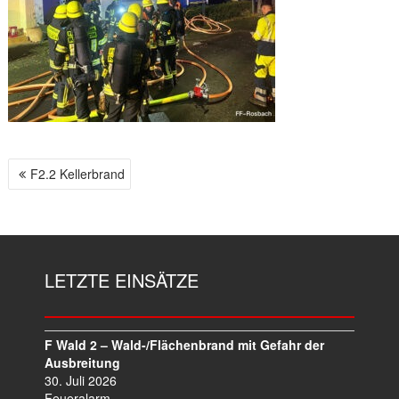
F2.2 Kellerbrand
B
E
I
T
R
LETZTE EINSÄTZE
A
G
S
N
F Wald 2 – Wald-/Flächenbrand mit Gefahr der
A
Ausbreitung
V
30. Juli 2026
Feueralarm