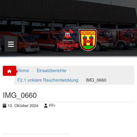
S
k
i
p
t
o
c
o
n
t
e
n
Home
Einsatzberichte
t
F2.1 unklare Rauchentwicklung
IMG_0660
IMG_0660
13. Oktober 2024
FFr