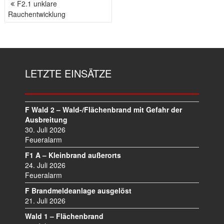
F2.1 unklare
B
Rauchentwicklung
E
I
T
R
A
LETZTE EINSÄTZE
G
S
N
A
F Wald 2 – Wald-/Flächenbrand mit Gefahr der
V
Ausbreitung
I
30. Juli 2026
Feueralarm
G
A
F1 A – Kleinbrand außerorts
T
24. Juli 2026
I
Feueralarm
O
F Brandmeldeanlage ausgelöst
N
21. Juli 2026
Wald 1 – Flächenbrand