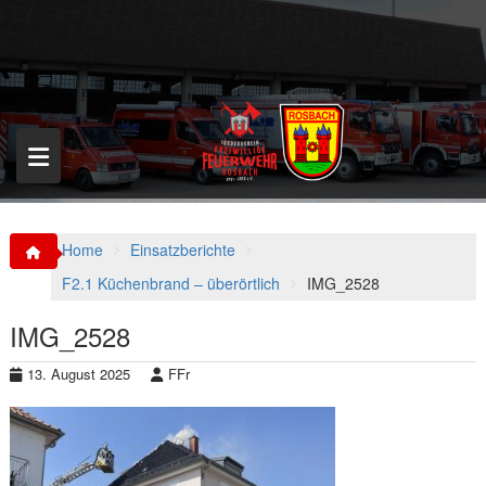
S
k
i
p
t
o
c
o
n
t
e
n
Home
Einsatzberichte
t
F2.1 Küchenbrand – überörtlich
IMG_2528
IMG_2528
13. August 2025
FFr