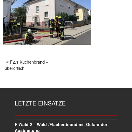
F2.1 Küchenbrand –
B
überörtlich
E
I
T
R
A
LETZTE EINSÄTZE
G
S
N
A
F Wald 2 – Wald-/Flächenbrand mit Gefahr der
V
Ausbreitung