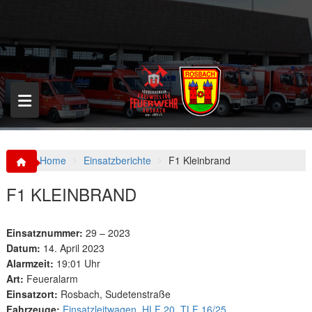
S
k
i
p
t
o
c
o
n
t
e
n
Home
Einsatzberichte
F1 Kleinbrand
t
F1 KLEINBRAND
Einsatznummer:
29 – 2023
Datum:
14. April 2023
Alarmzeit:
19:01 Uhr
Art:
Feueralarm
Einsatzort:
Rosbach, Sudetenstraße
Fahrzeuge:
Einsatzleitwagen
,
HLF 20
,
TLF 16/25
,