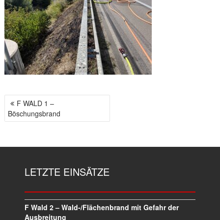
F WALD 1 –
B
Böschungsbrand
E
I
T
R
A
LETZTE EINSÄTZE
G
S
N
A
F Wald 2 – Wald-/Flächenbrand mit Gefahr der
V
Ausbreitung