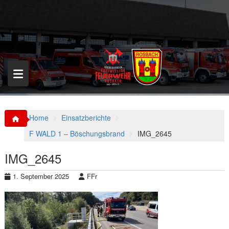
S
k
i
p
t
o
c
o
n
t
e
n
Home
Einsatzberichte
t
F WALD 1 – Böschungsbrand
IMG_2645
IMG_2645
1. September 2025
FFr