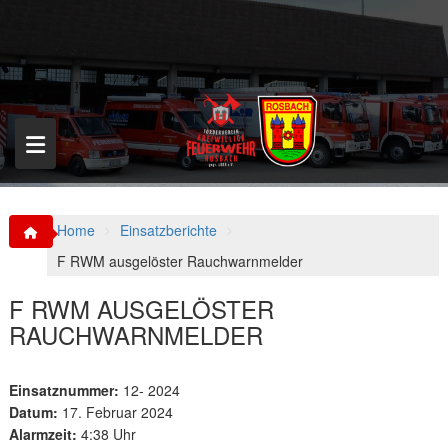
S
k
i
p
t
o
c
o
n
t
e
n
Home
Einsatzberichte
t
F RWM ausgelöster Rauchwarnmelder
F RWM AUSGELÖSTER
RAUCHWARNMELDER
Einsatznummer:
12- 2024
Datum:
17. Februar 2024
Alarmzeit:
4:38 Uhr