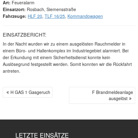
Art:
Feueralarm
Einsatzort:
Rosbach, Siemensstraße
Fahrzeuge:
HLF 20
,
TLF 16/25
,
Kommandowagen
EINSATZBERICHT:
In der Nacht wurden wir zu einem ausgelösten Rauchmelder in
einem Büro- und Hallenkomplex im Industriegebiet alarmiert. Bei
der Erkundung mit einem Sicherheitsdienst konnte kein
Auslösegrund festgestellt werden. Somit konnten wir die Rückfahrt
antreten.
H GAS 1 Gasgeruch
F Brandmeldeanlage
B
ausgelöst
E
I
T
R
A
LETZTE EINSÄTZE
G