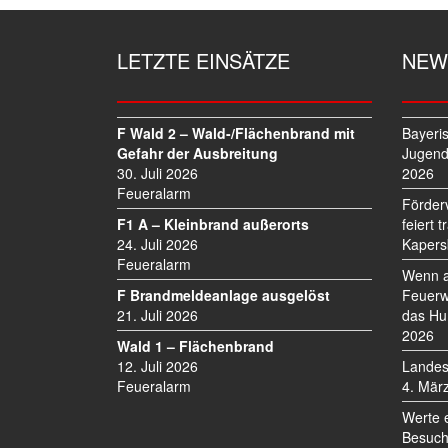
R
A
G
LETZTE EINSÄTZE
NEW
S
N
A
V
F Wald 2 – Wald-/Flächenbrand mit
Bayeri
I
Gefahr der Ausbreitung
Jugend
30. Juli 2026
2026
G
Feueralarm
A
Förder
T
F1 A – Kleinbrand außerorts
feiert 
I
24. Juli 2026
Kapers
O
Feueralarm
Wenn a
N
F Brandmeldeanlage ausgelöst
Feuerw
21. Juli 2026
das Hu
2026
Wald 1 – Flächenbrand
12. Juli 2026
Landes
Feueralarm
4. Mär
Werte 
Besuch