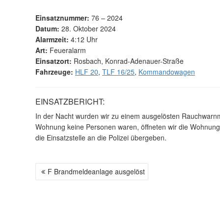
Einsatznummer:
76 – 2024
Datum:
28. Oktober 2024
Alarmzeit:
4:12 Uhr
Art:
Feueralarm
Einsatzort:
Rosbach, Konrad-Adenauer-Straße
Fahrzeuge:
HLF 20
,
TLF 16/25
,
Kommandowagen
EINSATZBERICHT:
In der Nacht wurden wir zu einem ausgelösten Rauchwarnm
Wohnung keine Personen waren, öffneten wir die Wohnungst
die Einsatzstelle an die Polizei übergeben.
F Brandmeldeanlage ausgelöst
B
E
I
T