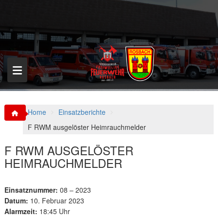
S
k
i
p
t
o
c
o
n
t
e
n
Home
Einsatzberichte
t
F RWM ausgelöster Heimrauchmelder
F RWM AUSGELÖSTER
HEIMRAUCHMELDER
Einsatznummer:
08 – 2023
Datum:
10. Februar 2023
Alarmzeit:
18:45 Uhr