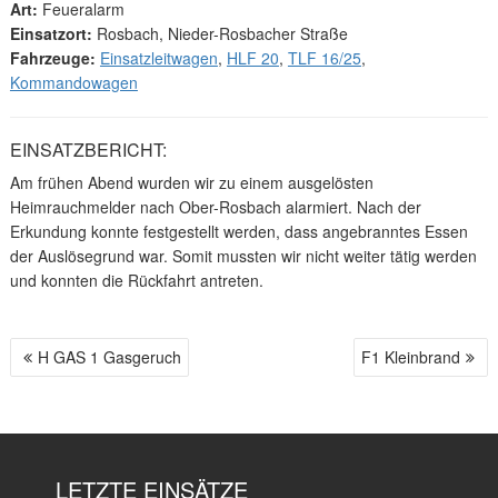
Art:
Feueralarm
Einsatzort:
Rosbach, Nieder-Rosbacher Straße
Fahrzeuge:
Einsatzleitwagen
,
HLF 20
,
TLF 16/25
,
Kommandowagen
EINSATZBERICHT:
Am frühen Abend wurden wir zu einem ausgelösten
Heimrauchmelder nach Ober-Rosbach alarmiert. Nach der
Erkundung konnte festgestellt werden, dass angebranntes Essen
der Auslösegrund war. Somit mussten wir nicht weiter tätig werden
und konnten die Rückfahrt antreten.
H GAS 1 Gasgeruch
F1 Kleinbrand
B
E
I
T
R
LETZTE EINSÄTZE
A