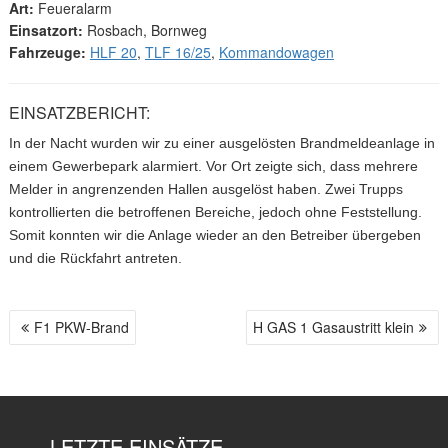
Art:
Feueralarm
Einsatzort:
Rosbach, Bornweg
Fahrzeuge:
HLF 20
,
TLF 16/25
,
Kommandowagen
EINSATZBERICHT:
In der Nacht wurden wir zu einer ausgelösten Brandmeldeanlage in
einem Gewerbepark alarmiert. Vor Ort zeigte sich, dass mehrere
Melder in angrenzenden Hallen ausgelöst haben. Zwei Trupps
kontrollierten die betroffenen Bereiche, jedoch ohne Feststellung.
Somit konnten wir die Anlage wieder an den Betreiber übergeben
und die Rückfahrt antreten.
F1 PKW-Brand
H GAS 1 Gasaustritt klein
B
E
I
T
R
LETZTE EINSÄTZE