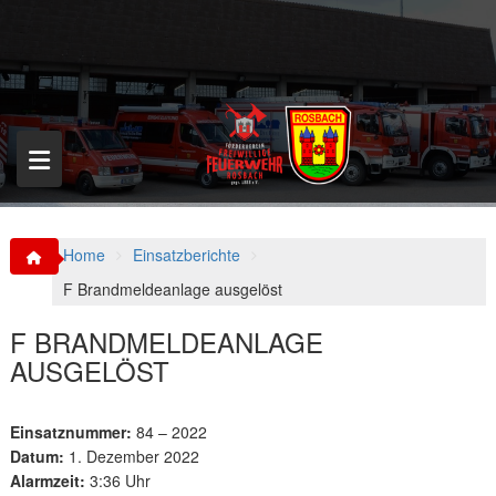
S
k
i
p
t
o
c
o
n
t
e
n
Home
Einsatzberichte
t
F Brandmeldeanlage ausgelöst
F BRANDMELDEANLAGE
AUSGELÖST
Einsatznummer:
84 – 2022
Datum:
1. Dezember 2022
Alarmzeit:
3:36 Uhr