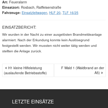
Art:
Feueralarm
Einsatzort:
Rosbach, Raiffeisenstraße
Fahrzeuge:
Einsatzleitwagen
,
HLF 20
,
TLF 16/25
EINSATZBERICHT:
Wir wurden in der Nacht zu einer ausgelösten Brandmeldeanlage
alarmiert. Nach der Erkundung konnte kein Auslösegrund
festgestellt werden. Wir mussten nicht weiter tätig werden und
stellten die Anlage zurück.
H1 kleine Hilfeleistung
F Wald 1 (Waldbrand an der
B
A5)
(auslaufende Betriebsstoffe)
E
I
T
R
A
LETZTE EINSÄTZE
G