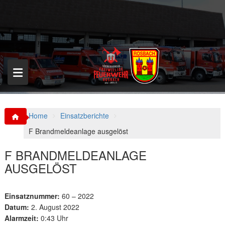
S
k
i
p
t
o
c
o
n
t
e
n
Home
Einsatzberichte
t
F Brandmeldeanlage ausgelöst
F BRANDMELDEANLAGE
AUSGELÖST
Einsatznummer:
60 – 2022
Datum:
2. August 2022
Alarmzeit:
0:43 Uhr