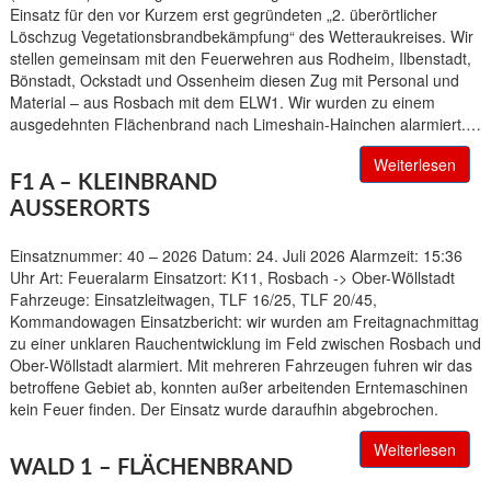
Einsatz für den vor Kurzem erst gegründeten „2. überörtlicher
Löschzug Vegetationsbrandbekämpfung“ des Wetteraukreises. Wir
stellen gemeinsam mit den Feuerwehren aus Rodheim, Ilbenstadt,
Bönstadt, Ockstadt und Ossenheim diesen Zug mit Personal und
Material – aus Rosbach mit dem ELW1. Wir wurden zu einem
ausgedehnten Flächenbrand nach Limeshain-Hainchen alarmiert.…
Weiterlesen
F1 A – KLEINBRAND
AUSSERORTS
Einsatznummer: 40 – 2026 Datum: 24. Juli 2026 Alarmzeit: 15:36
Uhr Art: Feueralarm Einsatzort: K11, Rosbach -> Ober-Wöllstadt
Fahrzeuge: Einsatzleitwagen, TLF 16/25, TLF 20/45,
Kommandowagen Einsatzbericht: wir wurden am Freitagnachmittag
zu einer unklaren Rauchentwicklung im Feld zwischen Rosbach und
Ober-Wöllstadt alarmiert. Mit mehreren Fahrzeugen fuhren wir das
betroffene Gebiet ab, konnten außer arbeitenden Erntemaschinen
kein Feuer finden. Der Einsatz wurde daraufhin abgebrochen.
Weiterlesen
WALD 1 – FLÄCHENBRAND