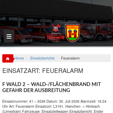
S
k
i
p
t
o
c
o
n
t
e
n
Home
Einsatzberichte
Feueralarm
t
EINSATZART:
FEUERALARM
F WALD 2 – WALD-/FLÄCHENBRAND MIT
GEFAHR DER AUSBREITUNG
Einsatznummer: 41 – 2026 Datum: 30. Juli 2026 Alarmzeit: 16:24
Uhr Art: Feueralarm Einsatzort: L3191, Hainchen -> Himbach
(Limeshain) Fahrzeuge: Einsatzleitwagen Einsatzbericht: Erster