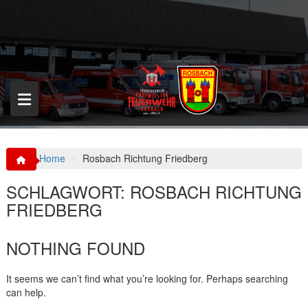
S
k
i
p
t
o
c
o
n
t
e
n
Home
Rosbach Richtung Friedberg
t
SCHLAGWORT:
ROSBACH RICHTUNG
FRIEDBERG
NOTHING FOUND
It seems we can’t find what you’re looking for. Perhaps searching
can help.