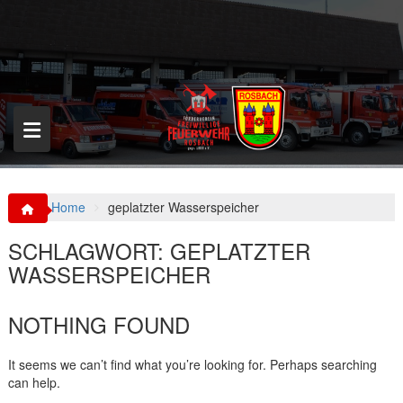
S
k
i
p
t
o
c
o
n
t
e
n
Home
geplatzter Wasserspeicher
t
SCHLAGWORT:
GEPLATZTER
WASSERSPEICHER
NOTHING FOUND
It seems we can’t find what you’re looking for. Perhaps searching
can help.