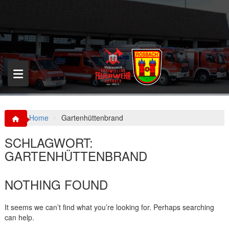
S
k
i
p
t
o
c
o
n
t
e
n
Home
Gartenhüttenbrand
t
SCHLAGWORT:
GARTENHÜTTENBRAND
NOTHING FOUND
It seems we can’t find what you’re looking for. Perhaps searching
can help.