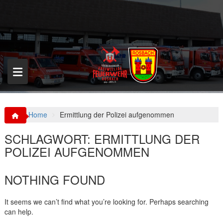
S
k
i
p
t
o
c
o
n
t
e
n
Home
Ermittlung der Polizei aufgenommen
t
SCHLAGWORT:
ERMITTLUNG DER
POLIZEI AUFGENOMMEN
NOTHING FOUND
It seems we can’t find what you’re looking for. Perhaps searching
can help.