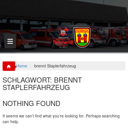
S
k
i
p
t
o
c
o
n
t
e
n
Home
brennt Staplerfahrzeug
t
SCHLAGWORT:
BRENNT
STAPLERFAHRZEUG
NOTHING FOUND
It seems we can’t find what you’re looking for. Perhaps searching
can help.