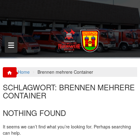
S
k
i
p
t
o
c
o
n
t
e
n
Home
Brennen mehrere Container
t
SCHLAGWORT:
BRENNEN MEHRERE
CONTAINER
NOTHING FOUND
It seems we can’t find what you’re looking for. Perhaps searching
can help.