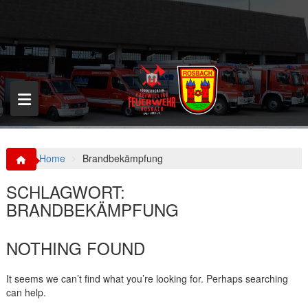
S
k
i
p
t
o
c
o
n
t
e
n
Home
Brandbekämpfung
t
SCHLAGWORT:
BRANDBEKÄMPFUNG
NOTHING FOUND
It seems we can’t find what you’re looking for. Perhaps searching
can help.