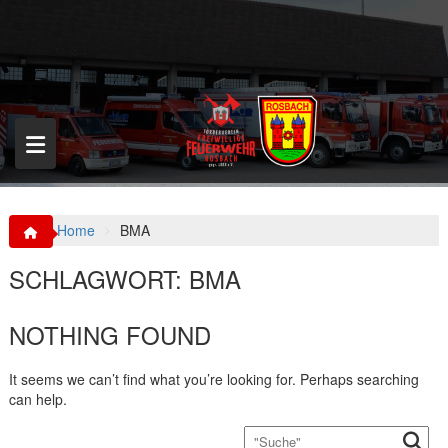
S
k
i
p
t
o
c
o
n
t
e
n
Home
BMA
t
SCHLAGWORT:
BMA
NOTHING FOUND
It seems we can’t find what you’re looking for. Perhaps searching
can help.