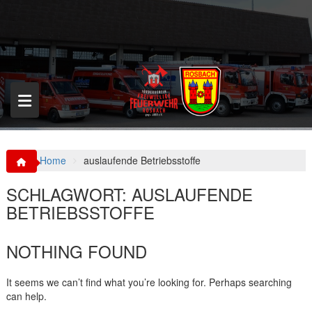
S
k
i
p
t
o
c
o
n
t
e
n
Home
auslaufende Betriebsstoffe
t
SCHLAGWORT:
AUSLAUFENDE
BETRIEBSSTOFFE
NOTHING FOUND
It seems we can’t find what you’re looking for. Perhaps searching
can help.