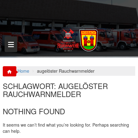
S
k
i
p
t
o
c
o
n
t
e
n
Home
augelöster Rauchwarnmelder
t
SCHLAGWORT:
AUGELÖSTER
RAUCHWARNMELDER
NOTHING FOUND
It seems we can’t find what you’re looking for. Perhaps searching
can help.