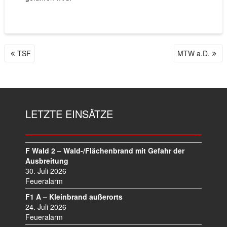
TSF
MTW a.D.
B
E
I
T
R
LETZTE EINSÄTZE
A
G
S
N
F Wald 2 – Wald-/Flächenbrand mit Gefahr der
A
Ausbreitung
V
30. Juli 2026
I
Feueralarm
G
F1 A – Kleinbrand außerorts
A
24. Juli 2026
T
Feueralarm