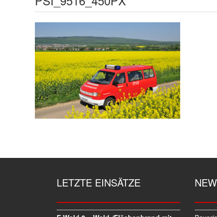
PSI_9516_450PX
LETZTE EINSÄTZE
NEW