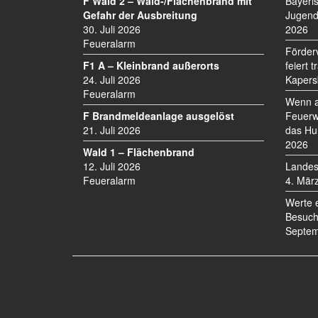
F Wald 2 – Wald-/Flächenbrand mit
Bayeri
Gefahr der Ausbreitung
Jugend
30. Juli 2026
2026
Feueralarm
Förder
F1 A – Kleinbrand außerorts
feiert 
24. Juli 2026
Kapers
Feueralarm
Wenn a
F Brandmeldeanlage ausgelöst
Feuerw
21. Juli 2026
das Hu
2026
Wald 1 – Flächenbrand
12. Juli 2026
Landes
Feueralarm
4. Mär
Werte 
Besuch
Septem