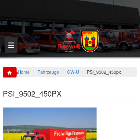
S
k
i
p
t
o
c
o
n
t
e
n
Home
Fahrzeuge
GW-U
PSI_9502_450px
t
PSI_9502_450PX