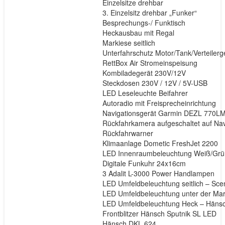
Einzelsitze drehbar
3. Einzelsitz drehbar „Funker“
Besprechungs-/ Funktisch
Heckausbau mit Regal
Markiese seitlich
Unterfahrschutz Motor/Tank/Verteilerge
RettBox Air Stromeinspeisung
Kombiladegerät 230V/12V
Steckdosen 230V / 12V / 5V-USB
LED Leseleuchte Beifahrer
Autoradio mit Freisprecheinrichtung
Navigationsgerät Garmin DEZL 770L
Rückfahrkamera aufgeschaltet auf Nav
Rückfahrwarner
Klimaanlage Dometic FreshJet 2200
LED Innenraumbeleuchtung Weiß/Gr
Digitale Funkuhr 24x16cm
3 Adalit L-3000 Power Handlampen
LED Umfeldbeleuchtung seitlich – Scen
LED Umfeldbeleuchtung unter der Mar
LED Umfeldbeleuchtung Heck – Hänsc
Frontblitzer Hänsch Sputnik SL LED
Hänsch DKL 624