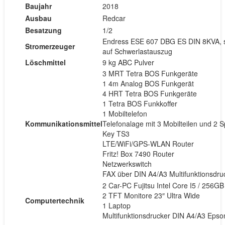
Baujahr
2018
Ausbau
Redcar
Besatzung
1/2
Endress ESE 607 DBG ES DIN 8KVA, sc
Stromerzeuger
auf Schwerlastauszug
Löschmittel
9 kg ABC Pulver
3 MRT Tetra BOS Funkgeräte
1 4m Analog BOS Funkgerät
4 HRT Tetra BOS Funkgeräte
1 Tetra BOS Funkkoffer
1 Mobiltelefon
Kommunikationsmittel
Telefonalage mit 3 Mobilteilen und 2 S
Key TS3
LTE/WiFi/GPS-WLAN Router
Fritz! Box 7490 Router
Netzwerkswitch
FAX über DIN A4/A3 Multifunktionsdru
2 Car-PC Fujitsu Intel Core I5 / 256G
2 TFT Monitore 23″ Ultra Wide
Computertechnik
1 Laptop
Multifunktionsdrucker DIN A4/A3 Ep