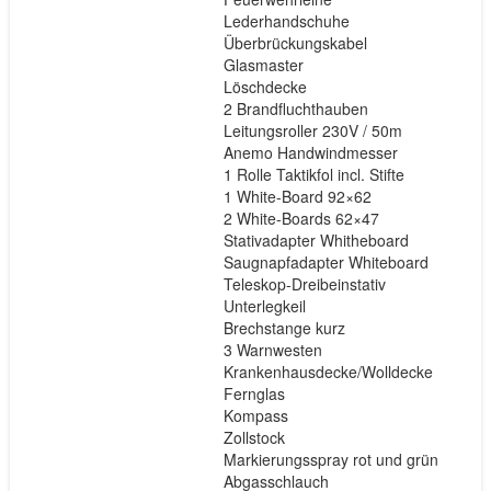
Lederhandschuhe
Überbrückungskabel
Glasmaster
Löschdecke
2 Brandfluchthauben
Leitungsroller 230V / 50m
Anemo Handwindmesser
1 Rolle Taktikfol incl. Stifte
1 White-Board 92×62
2 White-Boards 62×47
Stativadapter Whitheboard
Saugnapfadapter Whiteboard
Teleskop-Dreibeinstativ
Unterlegkeil
Brechstange kurz
3 Warnwesten
Krankenhausdecke/Wolldecke
Fernglas
Kompass
Zollstock
Markierungsspray rot und grün
Abgasschlauch