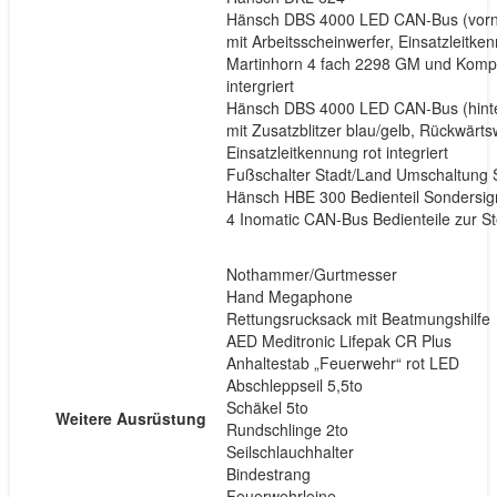
Hänsch DBS 4000 LED CAN-Bus (vorn
mit Arbeitsscheinwerfer, Einsatzleitken
Martinhorn 4 fach 2298 GM und Kompr
intergriert
Hänsch DBS 4000 LED CAN-Bus (hint
mit Zusatzblitzer blau/gelb, Rückwärts
Einsatzleitkennung rot integriert
Fußschalter Stadt/Land Umschaltung 
Hänsch HBE 300 Bedienteil Sondersig
4 Inomatic CAN-Bus Bedienteile zur S
Nothammer/Gurtmesser
Hand Megaphone
Rettungsrucksack mit Beatmungshilfe
AED Meditronic Lifepak CR Plus
Anhaltestab „Feuerwehr“ rot LED
Abschleppseil 5,5to
Schäkel 5to
Weitere Ausrüstung
Rundschlinge 2to
Seilschlauchhalter
Bindestrang
Feuerwehrleine