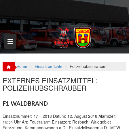
S
k
i
p
t
o
c
o
n
t
e
n
Home
Einsatzberichte
Polizeihubschrauber
t
EXTERNES EINSATZMITTEL:
POLIZEIHUBSCHRAUBER
F1 WALDBRAND
Einsatznummer: 47 – 2018 Datum: 12. August 2018 Alarmzeit:
16:54 Uhr Art: Feueralarm Einsatzort: Rosbach, Waldgebiet
Fahrzeuge: Kommandowagen a.D., Einsatzleitwagen a.D., MTW