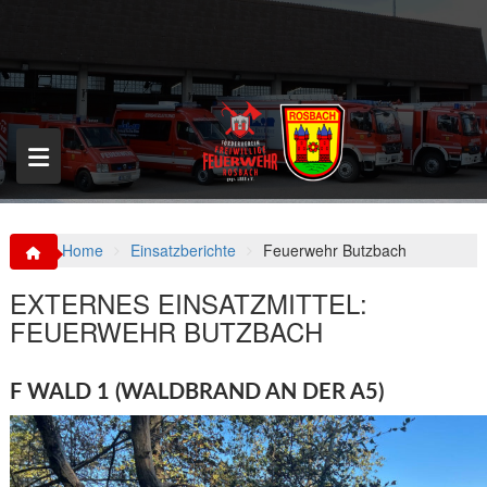
S
k
i
p
t
o
c
o
n
t
e
n
Home
Einsatzberichte
Feuerwehr Butzbach
t
EXTERNES EINSATZMITTEL:
FEUERWEHR BUTZBACH
F WALD 1 (WALDBRAND AN DER A5)