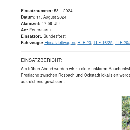
Einsatznummer:
53 – 2024
Datum:
11. August 2024
Alarmzeit:
17:59 Uhr
Art:
Feueralarm
Einsatzort:
Bundesforst
Fahrzeuge:
Einsatzleitwagen
,
HLF 20
,
TLF 16/25
,
TLF 20/
EINSATZBERICHT:
Am frühen Abend wurden wir zu einer unklaren Rauchentwi
Freifläche zwischen Rosbach und Ockstadt lokalisiert wer
ausreichend gewässert.