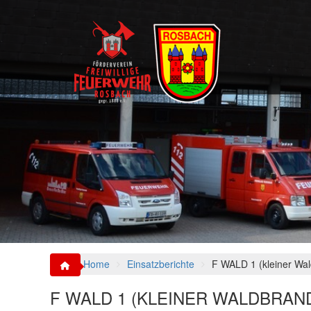
S
k
i
p
t
o
c
o
n
t
e
n
t
Home
Einsatzberichte
F WALD 1 (kleiner Wa
F WALD 1 (KLEINER WALDBRAN