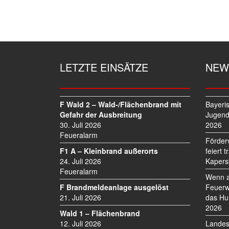
E
I
T
R
A
G
LETZTE EINSÄTZE
NEW
S
N
A
V
F Wald 2 – Wald-/Flächenbrand mit
Bayeri
I
Gefahr der Ausbreitung
Jugend
30. Juli 2026
2026
G
Feueralarm
A
Förder
T
F1 A – Kleinbrand außerorts
feiert 
I
24. Juli 2026
Kapers
O
Feueralarm
Wenn a
N
F Brandmeldeanlage ausgelöst
Feuerw
21. Juli 2026
das Hu
2026
Wald 1 – Flächenbrand
12. Juli 2026
Landes