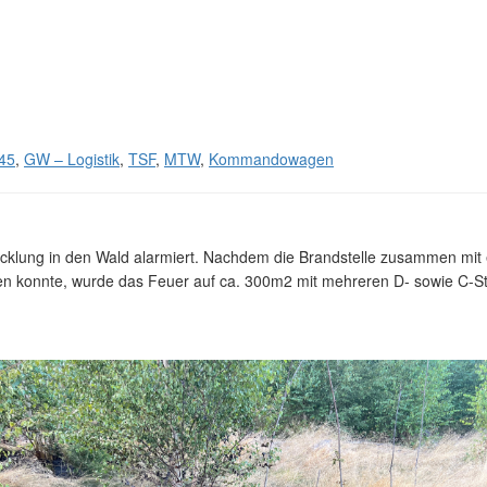
45
,
GW – Logistik
,
TSF
,
MTW
,
Kommandowagen
cklung in den Wald alarmiert. Nachdem die Brandstelle zusammen mit
den konnte, wurde das Feuer auf ca. 300m2 mit mehreren D- sowie C-S