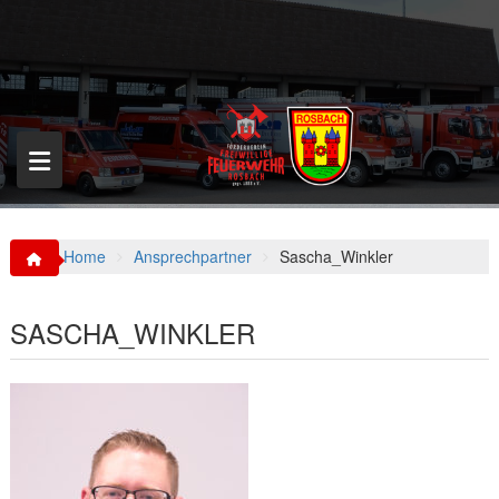
S
k
i
p
t
o
c
o
n
t
e
n
Home
Ansprechpartner
Sascha_Winkler
t
SASCHA_WINKLER