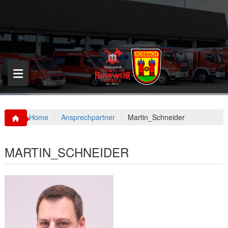
S
k
i
p
t
o
c
o
n
t
e
n
Home
Ansprechpartner
Martin_Schneider
t
MARTIN_SCHNEIDER